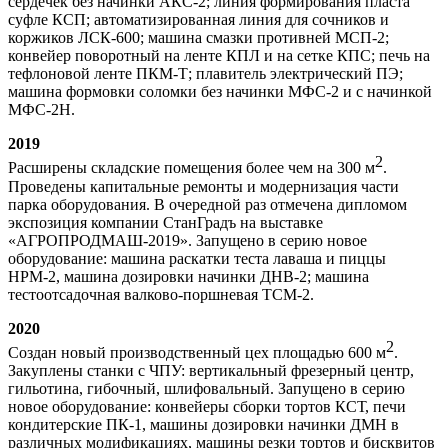
сердечек без начинки АКС-2; линия формирования пласта
суфле КСП; автоматизированная линия для сочников и
коржиков ЛСК-600; машина смазки противней МСП-2;
конвейер поворотный на ленте КПЛ и на сетке КПС; печь на
тефлоновой ленте ПКМ-Т; плавитель электрический ПЭ;
машина формовки соломки без начинки МФС-2 и с начинкой
МФС-2Н.
2019
2
Расширены складские помещения более чем на 300 м
.
Проведены капитальные ремонты и модернизация части
парка оборудования. В очередной раз отмечена дипломом
экспозиция компании СтанГрадъ на выставке
«АГРОПРОДМАШ-2019». Запущено в серию новое
оборудование: машина раскатки теста лаваша и пиццы
НРМ-2, машина дозировки начинки ДНВ-2; машина
тестоотсадочная валково-поршневая ТСМ-2.
2020
2
Создан новый производственный цех площадью 600 м
.
Закуплены станки с ЧПУ: вертикальный фрезерный центр,
гильотина, гибочный, шлифовальный. Запущено в серию
новое оборудование: конвейеры сборки тортов КСТ, печи
кондитерские ПК-1, машины дозировки начинки ДМН в
различных модификациях, машины резки тортов и бисквитов