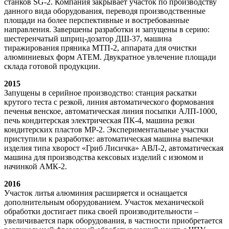
станков SG-2. Компания закрывает участок по производству
данного вида оборудования, переводя производственные
площади на более перспективные и востребованные
направления. Завершены разработки и запущены в серию:
шестеренчатый шприц-дозатор ДШ-37, машина
тиражирования пряника МТП-2, аппарата для очистки
алюминиевых форм АТЕМ. Двукратное увлечение площади
склада готовой продукции.
2015
Запущены в серийное производство: станция раскатки
крутого теста с резкой, линия автоматического формования
печенья венское, автоматическая линия посыпки АЛП-1000,
печь кондитерская электрическая ПК-4, машина резки
кондитерских пластов МР-2. Экспериментальные участки
приступили к разработке: автоматическая машина выпечки
изделия типа хворост «Гриб Лисичка» АВЛ-2, автоматическая
машина для производства кексовых изделий с изюмом и
начинкой АМК-2.
2016
Участок литья алюминия расширяется и оснащается
дополнительным оборудованием. Участок механической
обработки достигает пика своей производительности –
увеличивается парк оборудования, в частности приобретается