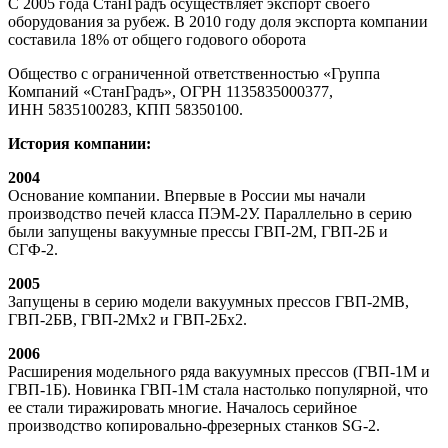
С 2005 года СтанГрадъ осуществляет экспорт своего
оборудования за рубеж. В 2010 году доля экспорта компании
составила 18% от общего годового оборота
Общество с ограниченной ответственностью «Группа
Компаний «СтанГрадъ», ОГРН 1135835000377,
ИНН 5835100283, КПП 58350100.
История компании:
2004
Основание компании. Впервые в России мы начали
производство печей класса ПЭМ-2У. Параллельно в серию
были запущены вакуумные прессы ГВП-2М, ГВП-2Б и
СГФ-2.
2005
Запущены в серию модели вакуумных прессов ГВП-2МВ,
ГВП-2БВ, ГВП-2Мх2 и ГВП-2Бх2.
2006
Расширения модельного ряда вакуумных прессов (ГВП-1М и
ГВП-1Б). Новинка ГВП-1М стала настолько популярной, что
ее стали тиражировать многие. Началось серийное
производство копировально-фрезерных станков SG-2.