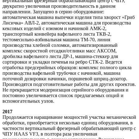
вертикальный фрезерный обрабатывающий центр с ЧПУ,
двукратно увеличивая производительность в данном
направлении. Запущено в серию оборудование:
автоматическая машина выпечки изделия типа хворост «Гриб
Лисичка» АВЛ-2, автоматическая машина для производства
кексовых изделий с изюмом и начинкой АМК-2,
транспортный конвейера вафельного листа ТКВ-2,
тестомесильно-взбивальная машина ТМ-70, линия
производства хлебной соломки, автоматизированный
комплекс скоростной отсадки/отливки масс АКСОМ,
дробилка вафельного листа ДР-1, машина-стеккер для
сортировки и укладки печенья на ребро СТК-2. Ведется
отработка предсерийных образцов: комплекс полного цикла
производства вафельной трубочки с начинкой, машина
поточной дозировки начинки, поршневой шприц-дозатор.
Производятся подготовительные работы для других проектов.
Не прекращается модернизация серийного оборудования и
постоянно увеличивается список предлагаемых опций и
вспомогательных узлов.
2017
Продолжается наращивание мощностей участка механической
обработки, приобретается несколько единиц оборудования, в
частности вертикальный фрезерный обрабатывающий центр с
ЧПУ HAAS VF3, в полтора раза увеличивая