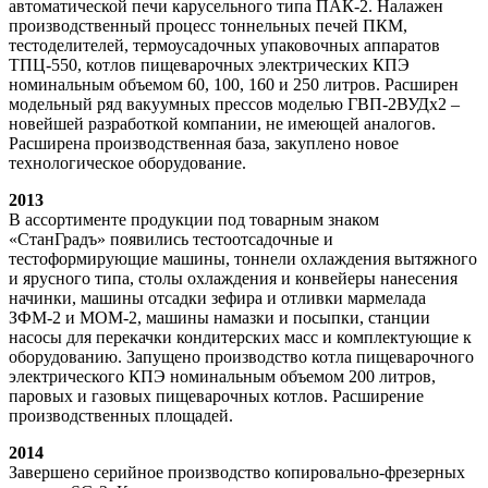
автоматической печи карусельного типа ПАК-2. Налажен
производственный процесс тоннельных печей ПКМ,
тестоделителей, термоусадочных упаковочных аппаратов
ТПЦ-550, котлов пищеварочных электрических КПЭ
номинальным объемом 60, 100, 160 и 250 литров. Расширен
модельный ряд вакуумных прессов моделью ГВП-2ВУДх2 –
новейшей разработкой компании, не имеющей аналогов.
Расширена производственная база, закуплено новое
технологическое оборудование.
2013
В ассортименте продукции под товарным знаком
«СтанГрадъ» появились тестоотсадочные и
тестоформирующие машины, тоннели охлаждения вытяжного
и ярусного типа, столы охлаждения и конвейеры нанесения
начинки, машины отсадки зефира и отливки мармелада
ЗФМ-2 и МОМ-2, машины намазки и посыпки, станции
насосы для перекачки кондитерских масс и комплектующие к
оборудованию. Запущено производство котла пищеварочного
электрического КПЭ номинальным объемом 200 литров,
паровых и газовых пищеварочных котлов. Расширение
производственных площадей.
2014
Завершено серийное производство копировально-фрезерных