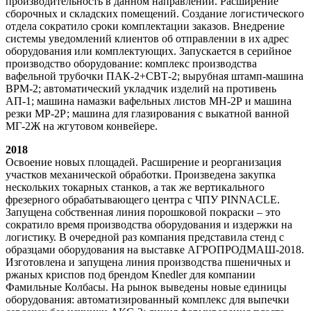
производительность в данном направлении. Расширение
сборочных и складских помещений. Создание логистического
отдела сократило сроки комплектации заказов. Внедрение
системы уведомлений клиентов об отправлении в их адрес
оборудования или комплектующих. Запускается в серийное
производство оборудование: комплекс производства
вафельной трубочки ПАК-2+СВТ-2; вырубная штамп-машина
ВРМ-2; автоматический укладчик изделий на противень
АП-1; машина намазки вафельных листов МН-2Р и машина
резки МР-2Р; машина для глазирования с выкатной ванной
МГ-2Ж на жгутовом конвейере.
2018
Освоение новых площадей. Расширение и реорганизация
участков механической обработки. Произведена закупка
нескольких токарных станков, а так же вертикального
фрезерного обрабатывающего центра с ЧПУ PINNACLE.
Запущена собственная линия порошковой покраски – это
сократило время производства оборудования и издержки на
логистику. В очередной раз компания представила стенд с
образцами оборудования на выставке АГРОПРОДМАШ-2018.
Изготовлена и запущена линия производства пшеничных и
ржаных криспов под брендом Knedler для компании
Фамильные Колбасы. На рынок выведены новые единицы
оборудования: автоматизированный комплекс для выпечки